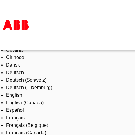
Select Language
Products & Solutions
Čeština
Industries
Chinese
Services
Dansk
About us
Deutsch
Where to buy
Deutsch (Schweiz)
Contact us
Deutsch (Luxemburg)
Careers
English
English (Canada)
Español
Français
Français (Belgique)
Français (Canada)