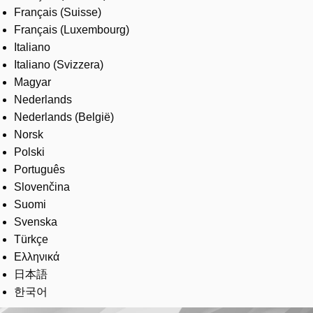
Français (Suisse)
Français (Luxembourg)
Italiano
Italiano (Svizzera)
Magyar
Nederlands
Nederlands (België)
Norsk
Polski
Português
Slovenčina
Suomi
Svenska
Türkçe
Ελληνικά
日本語
한국어