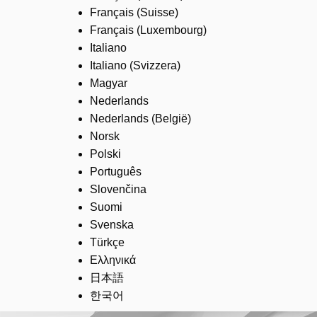
Français (Suisse)
Français (Luxembourg)
Italiano
Italiano (Svizzera)
Magyar
Nederlands
Nederlands (België)
Norsk
Polski
Português
Slovenčina
Suomi
Svenska
Türkçe
Ελληνικά
日本語
한국어