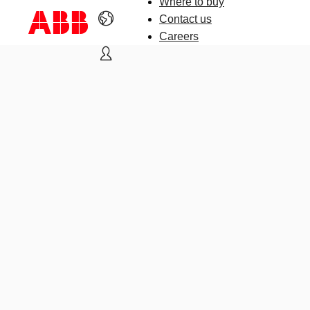
Where to buy
Contact us
Careers