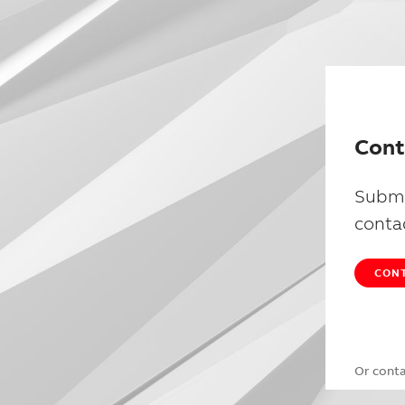
Cont
Submi
conta
CONT
Or cont