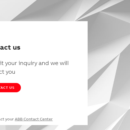
act us
t your inquiry and we will
ct you
ACT US
act your
ABB Contact Center