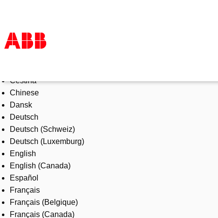
Select Language
Products & Solutions
Čeština
Industries
Chinese
Services
Dansk
About us
Deutsch
Where to buy
Deutsch (Schweiz)
Contact us
Deutsch (Luxemburg)
Careers
English
English (Canada)
Español
Français
Français (Belgique)
Français (Canada)