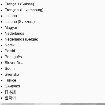
Français (Suisse)
Français (Luxembourg)
Italiano
Italiano (Svizzera)
Magyar
Nederlands
Nederlands (België)
Norsk
Polski
Português
Slovenčina
Suomi
Svenska
Türkçe
Ελληνικά
日本語
한국어