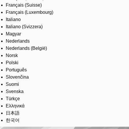
Français (Suisse)
Français (Luxembourg)
Italiano
Italiano (Svizzera)
Magyar
Nederlands
Nederlands (België)
Norsk
Polski
Português
Slovenčina
Suomi
Svenska
Türkçe
Ελληνικά
日本語
한국어