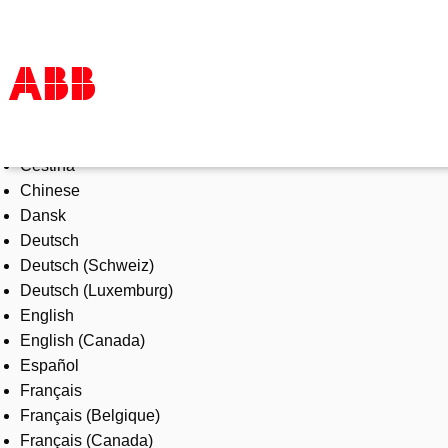
Select Language
Products & Solutions
Čeština
Industries
Chinese
Services
Dansk
About us
Deutsch
Where to buy
Deutsch (Schweiz)
Contact us
Deutsch (Luxemburg)
Careers
English
English (Canada)
Español
Français
Français (Belgique)
Français (Canada)