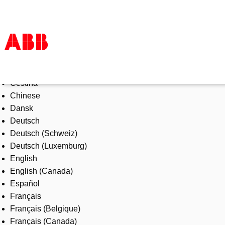
Select Language
Products & Solutions
Čeština
Industries
Chinese
Services
Dansk
About us
Deutsch
Where to buy
Deutsch (Schweiz)
Contact us
Deutsch (Luxemburg)
Careers
English
English (Canada)
Español
Français
Français (Belgique)
Français (Canada)