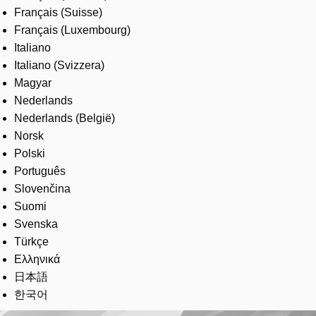
Français (Suisse)
Français (Luxembourg)
Italiano
Italiano (Svizzera)
Magyar
Nederlands
Nederlands (België)
Norsk
Polski
Português
Slovenčina
Suomi
Svenska
Türkçe
Ελληνικά
日本語
한국어