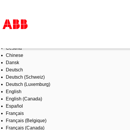
Select Language
Products & Solutions
Čeština
Industries
Chinese
Services
Dansk
About us
Deutsch
Where to buy
Deutsch (Schweiz)
Contact us
Deutsch (Luxemburg)
Careers
English
English (Canada)
Español
Français
Français (Belgique)
Français (Canada)