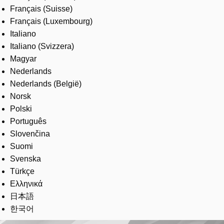
Français (Suisse)
Français (Luxembourg)
Italiano
Italiano (Svizzera)
Magyar
Nederlands
Nederlands (België)
Norsk
Polski
Português
Slovenčina
Suomi
Svenska
Türkçe
Ελληνικά
日本語
한국어