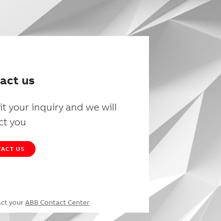
act us
t your inquiry and we will
ct you
ACT US
act your
ABB Contact Center