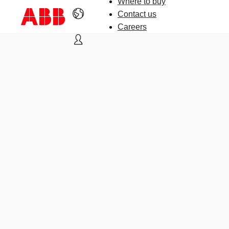
Where to buy
Contact us
Careers