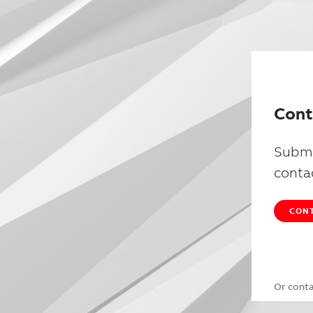
Cont
Submi
conta
CONT
Or cont