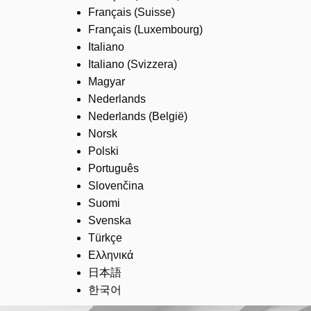
Français (Suisse)
Français (Luxembourg)
Italiano
Italiano (Svizzera)
Magyar
Nederlands
Nederlands (België)
Norsk
Polski
Português
Slovenčina
Suomi
Svenska
Türkçe
Ελληνικά
日本語
한국어