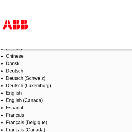
Select Language
Products & Solutions
Čeština
Industries
Chinese
Services
Dansk
About us
Deutsch
Where to buy
Deutsch (Schweiz)
Contact us
Deutsch (Luxemburg)
Careers
English
English (Canada)
Español
Français
Français (Belgique)
Français (Canada)