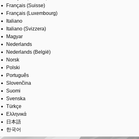
Français (Suisse)
Français (Luxembourg)
Italiano
Italiano (Svizzera)
Magyar
Nederlands
Nederlands (België)
Norsk
Polski
Português
Slovenčina
Suomi
Svenska
Türkçe
Ελληνικά
日本語
한국어