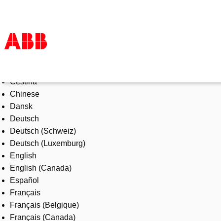
Select Language
Products & Solutions
Čeština
Industries
Chinese
Services
Dansk
About us
Deutsch
Where to buy
Deutsch (Schweiz)
Contact us
Deutsch (Luxemburg)
Careers
English
English (Canada)
Español
Français
Français (Belgique)
Français (Canada)