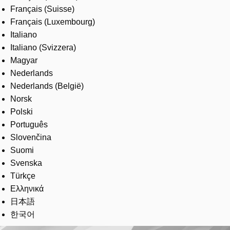
Français (Suisse)
Français (Luxembourg)
Italiano
Italiano (Svizzera)
Magyar
Nederlands
Nederlands (België)
Norsk
Polski
Português
Slovenčina
Suomi
Svenska
Türkçe
Ελληνικά
日本語
한국어