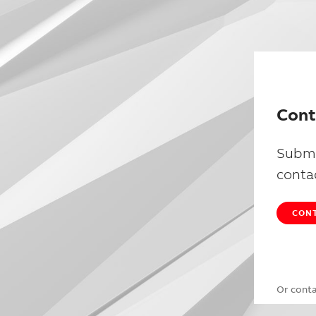
Cont
Submi
conta
CONT
Or cont