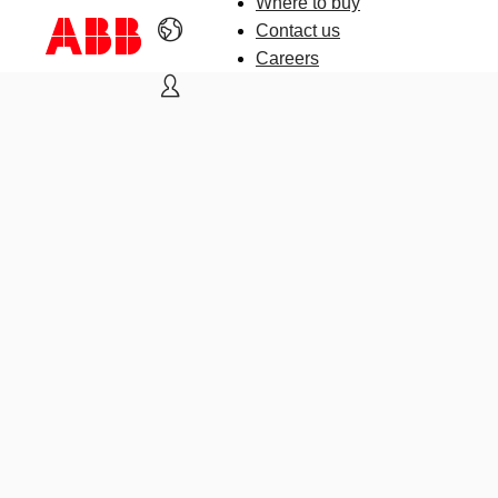
Where to buy
Contact us
Careers