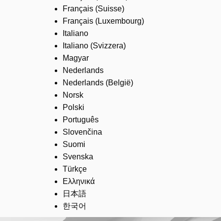
Français (Suisse)
Français (Luxembourg)
Italiano
Italiano (Svizzera)
Magyar
Nederlands
Nederlands (België)
Norsk
Polski
Português
Slovenčina
Suomi
Svenska
Türkçe
Ελληνικά
日本語
한국어