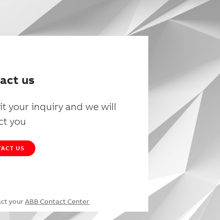
act us
t your inquiry and we will
ct you
ACT US
act your
ABB Contact Center