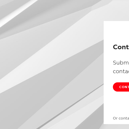
Cont
Submi
conta
CONT
Or cont