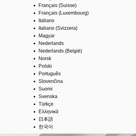
Français (Suisse)
Français (Luxembourg)
Italiano
Italiano (Svizzera)
Magyar
Nederlands
Nederlands (België)
Norsk
Polski
Português
Slovenčina
Suomi
Svenska
Türkçe
Ελληνικά
日本語
한국어