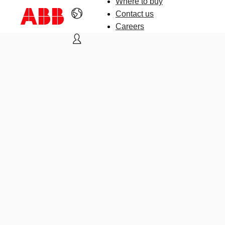
Where to buy
Contact us
Careers