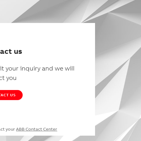
act us
t your inquiry and we will
ct you
ACT US
act your
ABB Contact Center