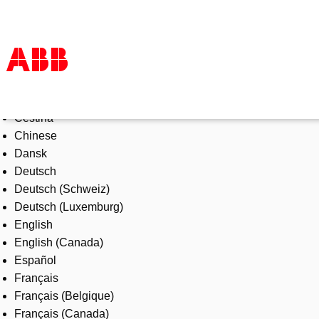
Select Language
Products & Solutions
Čeština
Industries
Chinese
Services
Dansk
About us
Deutsch
Where to buy
Deutsch (Schweiz)
Contact us
Deutsch (Luxemburg)
Careers
English
English (Canada)
Español
Français
Français (Belgique)
Français (Canada)