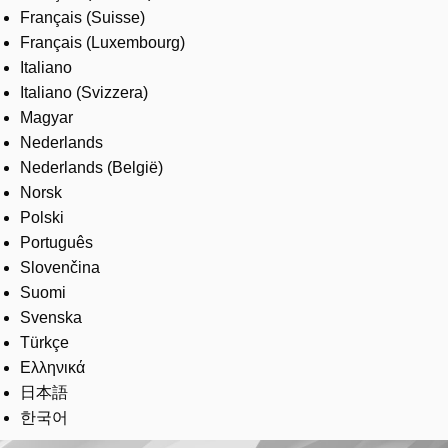
Français (Suisse)
Français (Luxembourg)
Italiano
Italiano (Svizzera)
Magyar
Nederlands
Nederlands (België)
Norsk
Polski
Português
Slovenčina
Suomi
Svenska
Türkçe
Ελληνικά
日本語
한국어