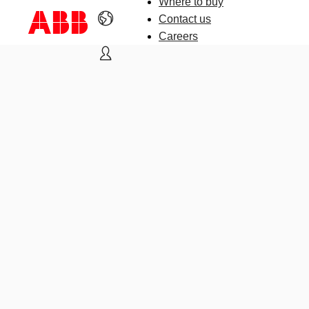
Where to buy
Contact us
Careers