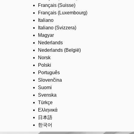
Français (Suisse)
Français (Luxembourg)
Italiano
Italiano (Svizzera)
Magyar
Nederlands
Nederlands (België)
Norsk
Polski
Português
Slovenčina
Suomi
Svenska
Türkçe
Ελληνικά
日本語
한국어