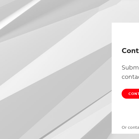
Cont
Submi
conta
CONT
Or cont