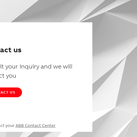
act us
t your inquiry and we will
ct you
ACT US
act your
ABB Contact Center