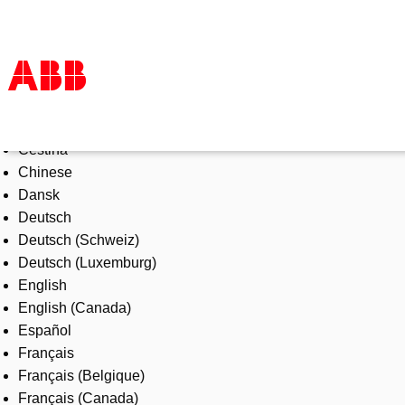
Select Language
Products & Solutions
Čeština
Industries
Chinese
Services
Dansk
About us
Deutsch
Where to buy
Deutsch (Schweiz)
Contact us
Deutsch (Luxemburg)
Careers
English
English (Canada)
Español
Français
Français (Belgique)
Français (Canada)