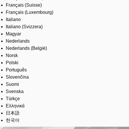
Français (Suisse)
Français (Luxembourg)
Italiano
Italiano (Svizzera)
Magyar
Nederlands
Nederlands (België)
Norsk
Polski
Português
Slovenčina
Suomi
Svenska
Türkçe
Ελληνικά
日本語
한국어