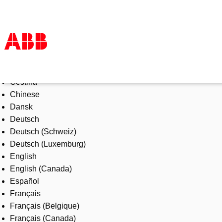
Select Language
Products & Solutions
Čeština
Industries
Chinese
Services
Dansk
About us
Deutsch
Where to buy
Deutsch (Schweiz)
Contact us
Deutsch (Luxemburg)
Careers
English
English (Canada)
Español
Français
Français (Belgique)
Français (Canada)