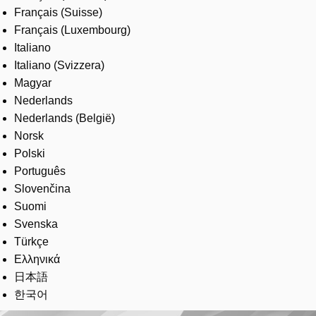
Français (Suisse)
Français (Luxembourg)
Italiano
Italiano (Svizzera)
Magyar
Nederlands
Nederlands (België)
Norsk
Polski
Português
Slovenčina
Suomi
Svenska
Türkçe
Ελληνικά
日本語
한국어