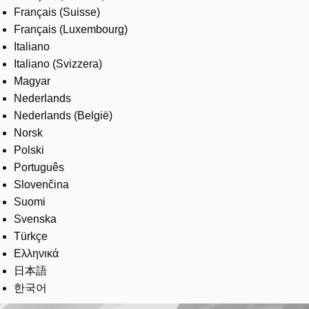
Français (Suisse)
Français (Luxembourg)
Italiano
Italiano (Svizzera)
Magyar
Nederlands
Nederlands (België)
Norsk
Polski
Português
Slovenčina
Suomi
Svenska
Türkçe
Ελληνικά
日本語
한국어