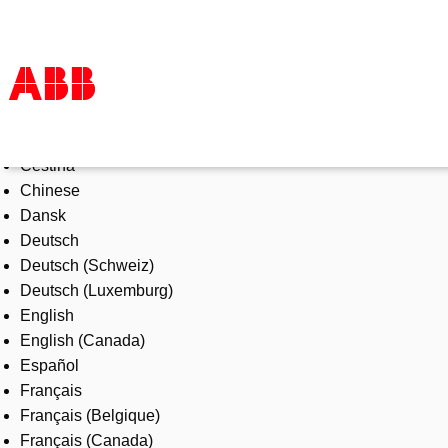
Select Language
Products & Solutions
Čeština
Industries
Chinese
Services
Dansk
About us
Deutsch
Where to buy
Deutsch (Schweiz)
Contact us
Deutsch (Luxemburg)
Careers
English
English (Canada)
Español
Français
Français (Belgique)
Français (Canada)