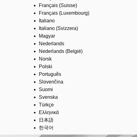
Français (Suisse)
Français (Luxembourg)
Italiano
Italiano (Svizzera)
Magyar
Nederlands
Nederlands (België)
Norsk
Polski
Português
Slovenčina
Suomi
Svenska
Türkçe
Ελληνικά
日本語
한국어