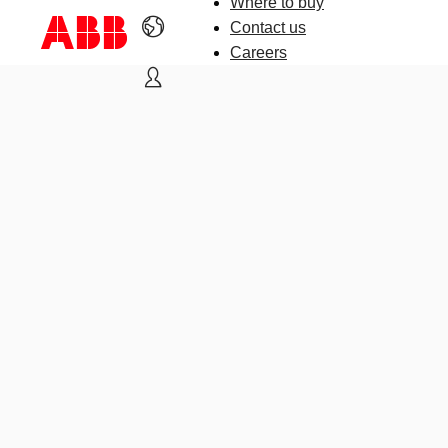
Where to buy
Contact us
Careers