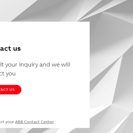
act us
t your inquiry and we will
ct you
ACT US
act your
ABB Contact Center