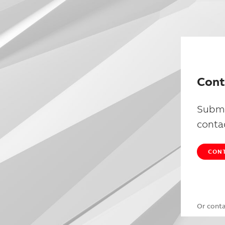
Cont
Submi
conta
CONT
Or cont