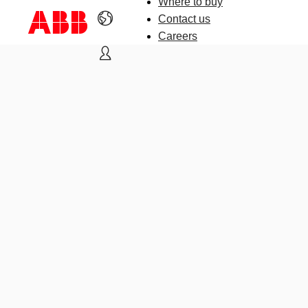
Where to buy
Contact us
Careers