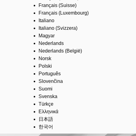
Français (Suisse)
Français (Luxembourg)
Italiano
Italiano (Svizzera)
Magyar
Nederlands
Nederlands (België)
Norsk
Polski
Português
Slovenčina
Suomi
Svenska
Türkçe
Ελληνικά
日本語
한국어