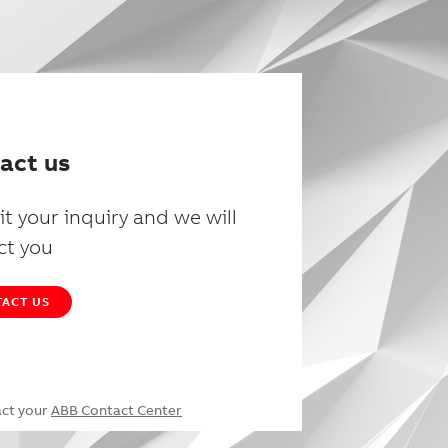
act us
t your inquiry and we will
ct you
ACT US
act your
ABB Contact Center