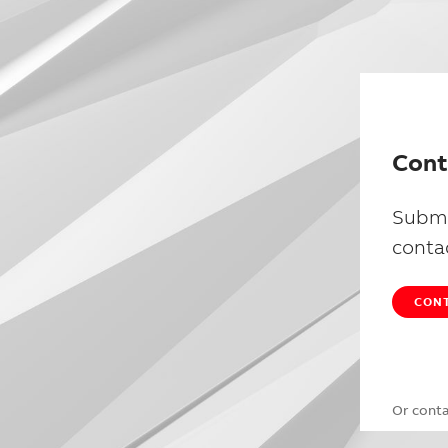
Cont
Submi
conta
CONT
Or cont