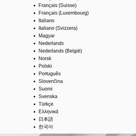
Français (Suisse)
Français (Luxembourg)
Italiano
Italiano (Svizzera)
Magyar
Nederlands
Nederlands (België)
Norsk
Polski
Português
Slovenčina
Suomi
Svenska
Türkçe
Ελληνικά
日本語
한국어