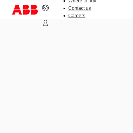
Where to buy
Contact us
Careers