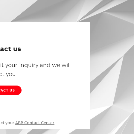
act us
t your inquiry and we will
ct you
ACT US
act your
ABB Contact Center