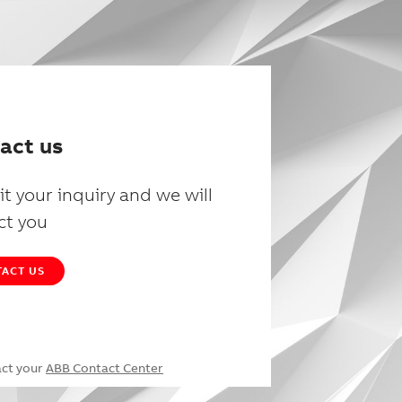
act us
t your inquiry and we will
ct you
ACT US
act your
ABB Contact Center