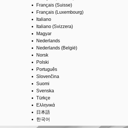
Français (Suisse)
Français (Luxembourg)
Italiano
Italiano (Svizzera)
Magyar
Nederlands
Nederlands (België)
Norsk
Polski
Português
Slovenčina
Suomi
Svenska
Türkçe
Ελληνικά
日本語
한국어