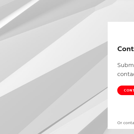
Cont
Submi
conta
CONT
Or cont