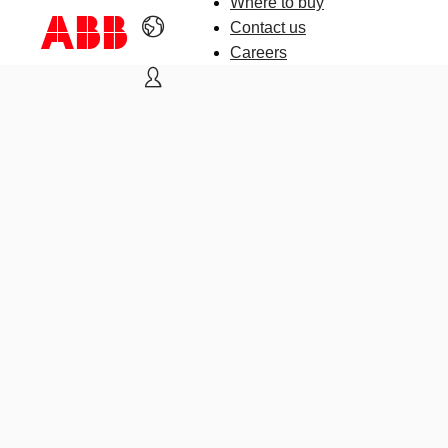
Where to buy
Contact us
Careers