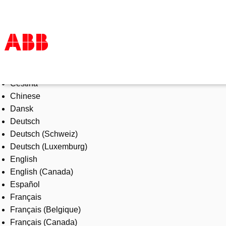
Select Language
Products & Solutions
Čeština
Industries
Chinese
Services
Dansk
About us
Deutsch
Where to buy
Deutsch (Schweiz)
Contact us
Deutsch (Luxemburg)
Careers
English
English (Canada)
Español
Français
Français (Belgique)
Français (Canada)