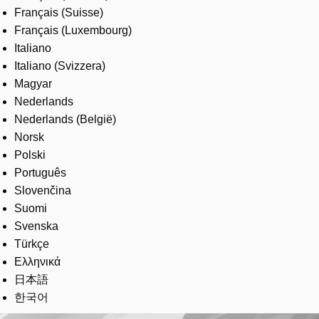
Français (Suisse)
Français (Luxembourg)
Italiano
Italiano (Svizzera)
Magyar
Nederlands
Nederlands (België)
Norsk
Polski
Português
Slovenčina
Suomi
Svenska
Türkçe
Ελληνικά
日本語
한국어