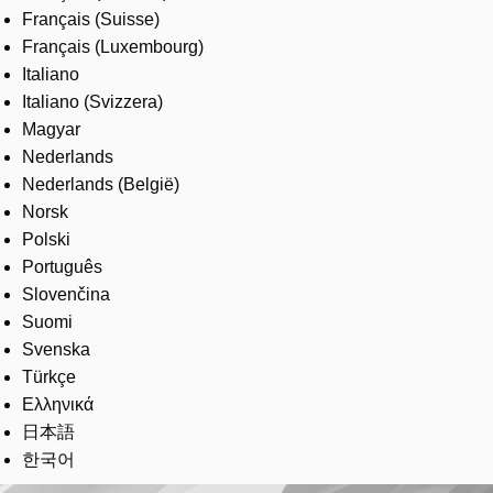
Français (Suisse)
Français (Luxembourg)
Italiano
Italiano (Svizzera)
Magyar
Nederlands
Nederlands (België)
Norsk
Polski
Português
Slovenčina
Suomi
Svenska
Türkçe
Ελληνικά
日本語
한국어