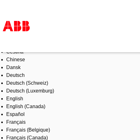
Select Language
Products & Solutions
Čeština
Industries
Chinese
Services
Dansk
About us
Deutsch
Where to buy
Deutsch (Schweiz)
Contact us
Deutsch (Luxemburg)
Careers
English
English (Canada)
Español
Français
Français (Belgique)
Français (Canada)