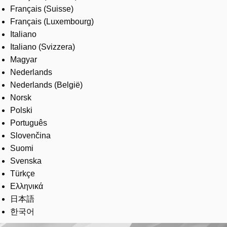
Français (Suisse)
Français (Luxembourg)
Italiano
Italiano (Svizzera)
Magyar
Nederlands
Nederlands (België)
Norsk
Polski
Português
Slovenčina
Suomi
Svenska
Türkçe
Ελληνικά
日本語
한국어