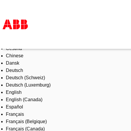
Select Language
Products & Solutions
Čeština
Industries
Chinese
Services
Dansk
About us
Deutsch
Where to buy
Deutsch (Schweiz)
Contact us
Deutsch (Luxemburg)
Careers
English
English (Canada)
Español
Français
Français (Belgique)
Français (Canada)