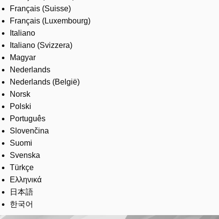
Français (Suisse)
Français (Luxembourg)
Italiano
Italiano (Svizzera)
Magyar
Nederlands
Nederlands (België)
Norsk
Polski
Português
Slovenčina
Suomi
Svenska
Türkçe
Ελληνικά
日本語
한국어