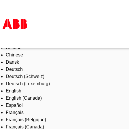
Select Language
Products & Solutions
Čeština
Industries
Chinese
Services
Dansk
About us
Deutsch
Where to buy
Deutsch (Schweiz)
Contact us
Deutsch (Luxemburg)
Careers
English
English (Canada)
Español
Français
Français (Belgique)
Français (Canada)