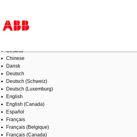
Select Language
Products & Solutions
Čeština
Industries
Chinese
Services
Dansk
About us
Deutsch
Where to buy
Deutsch (Schweiz)
Contact us
Deutsch (Luxemburg)
Careers
English
English (Canada)
Español
Français
Français (Belgique)
Français (Canada)