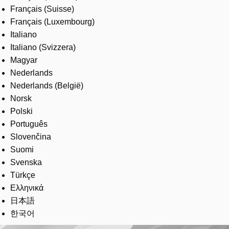
Français (Suisse)
Français (Luxembourg)
Italiano
Italiano (Svizzera)
Magyar
Nederlands
Nederlands (België)
Norsk
Polski
Português
Slovenčina
Suomi
Svenska
Türkçe
Ελληνικά
日本語
한국어