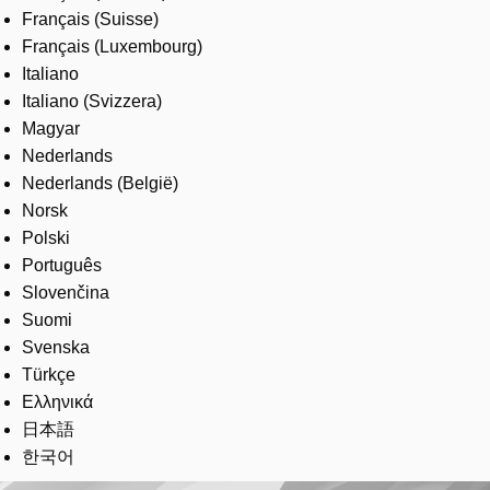
Français (Suisse)
Français (Luxembourg)
Italiano
Italiano (Svizzera)
Magyar
Nederlands
Nederlands (België)
Norsk
Polski
Português
Slovenčina
Suomi
Svenska
Türkçe
Ελληνικά
日本語
한국어