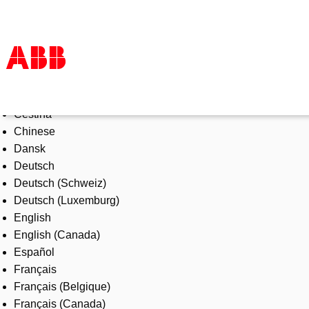
Select Language
Products & Solutions
Čeština
Industries
Chinese
Services
Dansk
About us
Deutsch
Where to buy
Deutsch (Schweiz)
Contact us
Deutsch (Luxemburg)
Careers
English
English (Canada)
Español
Français
Français (Belgique)
Français (Canada)