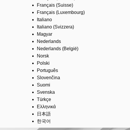
Français (Suisse)
Français (Luxembourg)
Italiano
Italiano (Svizzera)
Magyar
Nederlands
Nederlands (België)
Norsk
Polski
Português
Slovenčina
Suomi
Svenska
Türkçe
Ελληνικά
日本語
한국어