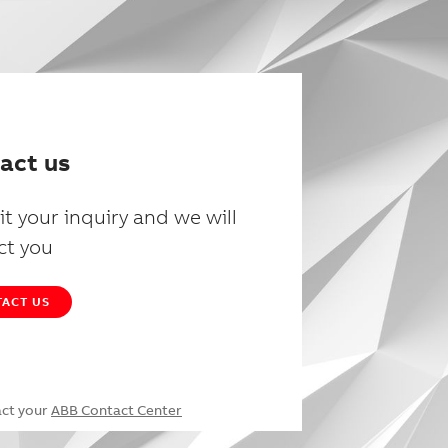
act us
t your inquiry and we will
ct you
ACT US
act your
ABB Contact Center