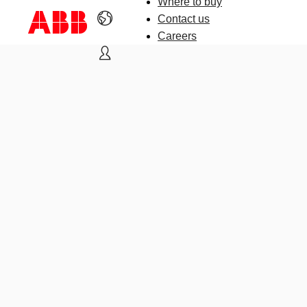
Where to buy
Contact us
Careers