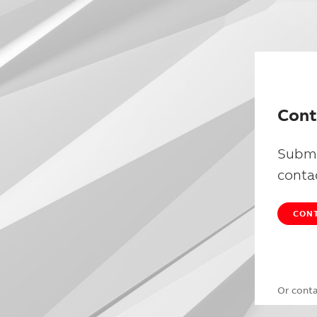
Cont
Submi
conta
CONT
Or cont