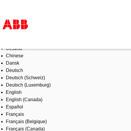
Select Language
Products & Solutions
Čeština
Industries
Chinese
Services
Dansk
About us
Deutsch
Where to buy
Deutsch (Schweiz)
Contact us
Deutsch (Luxemburg)
Careers
English
English (Canada)
Español
Français
Français (Belgique)
Français (Canada)