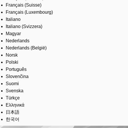
Français (Suisse)
Français (Luxembourg)
Italiano
Italiano (Svizzera)
Magyar
Nederlands
Nederlands (België)
Norsk
Polski
Português
Slovenčina
Suomi
Svenska
Türkçe
Ελληνικά
日本語
한국어