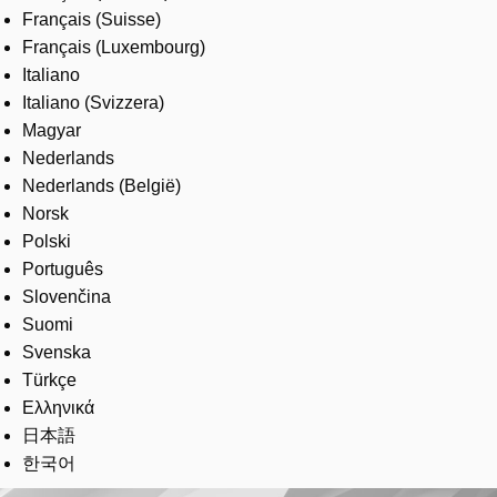
Français (Suisse)
Français (Luxembourg)
Italiano
Italiano (Svizzera)
Magyar
Nederlands
Nederlands (België)
Norsk
Polski
Português
Slovenčina
Suomi
Svenska
Türkçe
Ελληνικά
日本語
한국어