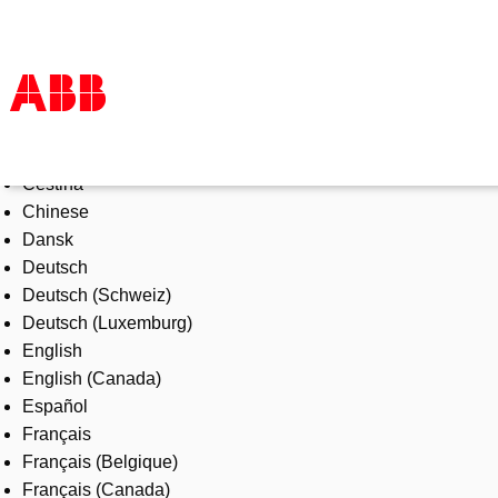
Select Language
Products & Solutions
Čeština
Industries
Chinese
Services
Dansk
About us
Deutsch
Where to buy
Deutsch (Schweiz)
Contact us
Deutsch (Luxemburg)
Careers
English
English (Canada)
Español
Français
Français (Belgique)
Français (Canada)