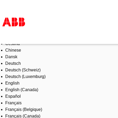
Select Language
Products & Solutions
Čeština
Industries
Chinese
Services
Dansk
About us
Deutsch
Where to buy
Deutsch (Schweiz)
Contact us
Deutsch (Luxemburg)
Careers
English
English (Canada)
Español
Français
Français (Belgique)
Français (Canada)