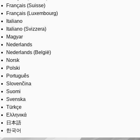
Français (Suisse)
Français (Luxembourg)
Italiano
Italiano (Svizzera)
Magyar
Nederlands
Nederlands (België)
Norsk
Polski
Português
Slovenčina
Suomi
Svenska
Türkçe
Ελληνικά
日本語
한국어