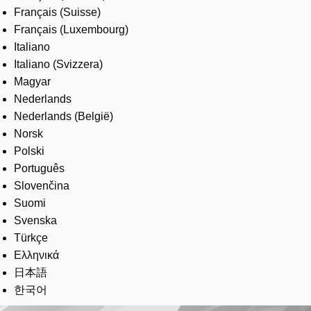
Français (Suisse)
Français (Luxembourg)
Italiano
Italiano (Svizzera)
Magyar
Nederlands
Nederlands (België)
Norsk
Polski
Português
Slovenčina
Suomi
Svenska
Türkçe
Ελληνικά
日本語
한국어