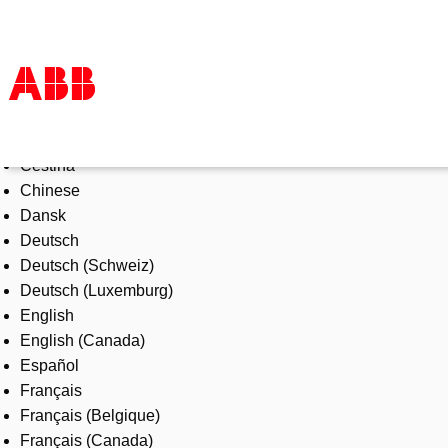
Select Language
Products & Solutions
Čeština
Industries
Chinese
Services
Dansk
About us
Deutsch
Where to buy
Deutsch (Schweiz)
Contact us
Deutsch (Luxemburg)
Careers
English
English (Canada)
Español
Français
Français (Belgique)
Français (Canada)