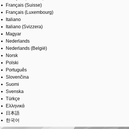
Français (Suisse)
Français (Luxembourg)
Italiano
Italiano (Svizzera)
Magyar
Nederlands
Nederlands (België)
Norsk
Polski
Português
Slovenčina
Suomi
Svenska
Türkçe
Ελληνικά
日本語
한국어