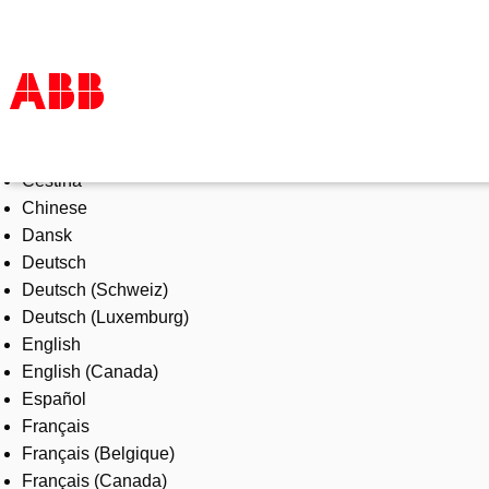
Select Language
Products & Solutions
Čeština
Industries
Chinese
Services
Dansk
About us
Deutsch
Where to buy
Deutsch (Schweiz)
Contact us
Deutsch (Luxemburg)
Careers
English
English (Canada)
Español
Français
Français (Belgique)
Français (Canada)