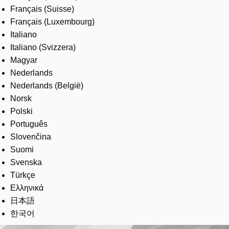
Français (Suisse)
Français (Luxembourg)
Italiano
Italiano (Svizzera)
Magyar
Nederlands
Nederlands (België)
Norsk
Polski
Português
Slovenčina
Suomi
Svenska
Türkçe
Ελληνικά
日本語
한국어