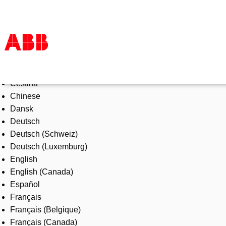
Select Language
Products & Solutions
Čeština
Industries
Chinese
Services
Dansk
About us
Deutsch
Where to buy
Deutsch (Schweiz)
Contact us
Deutsch (Luxemburg)
Careers
English
English (Canada)
Español
Français
Français (Belgique)
Français (Canada)