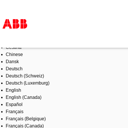
Select Language
Products & Solutions
Čeština
Industries
Chinese
Services
Dansk
About us
Deutsch
Where to buy
Deutsch (Schweiz)
Contact us
Deutsch (Luxemburg)
Careers
English
English (Canada)
Español
Français
Français (Belgique)
Français (Canada)