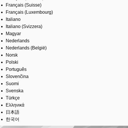
Français (Suisse)
Français (Luxembourg)
Italiano
Italiano (Svizzera)
Magyar
Nederlands
Nederlands (België)
Norsk
Polski
Português
Slovenčina
Suomi
Svenska
Türkçe
Ελληνικά
日本語
한국어