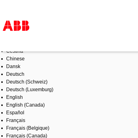
Select Language
Products & Solutions
Čeština
Industries
Chinese
Services
Dansk
About us
Deutsch
Where to buy
Deutsch (Schweiz)
Contact us
Deutsch (Luxemburg)
Careers
English
English (Canada)
Español
Français
Français (Belgique)
Français (Canada)