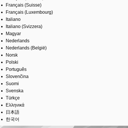
Français (Suisse)
Français (Luxembourg)
Italiano
Italiano (Svizzera)
Magyar
Nederlands
Nederlands (België)
Norsk
Polski
Português
Slovenčina
Suomi
Svenska
Türkçe
Ελληνικά
日本語
한국어