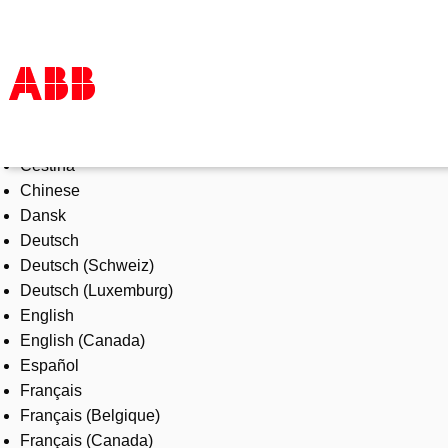
Select Language
Products & Solutions
Čeština
Industries
Chinese
Services
Dansk
About us
Deutsch
Where to buy
Deutsch (Schweiz)
Contact us
Deutsch (Luxemburg)
Careers
English
English (Canada)
Español
Français
Français (Belgique)
Français (Canada)