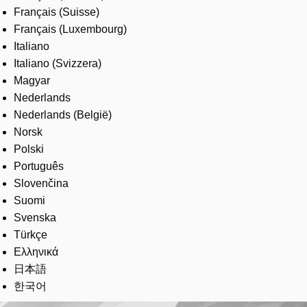
Français (Suisse)
Français (Luxembourg)
Italiano
Italiano (Svizzera)
Magyar
Nederlands
Nederlands (België)
Norsk
Polski
Português
Slovenčina
Suomi
Svenska
Türkçe
Ελληνικά
日本語
한국어