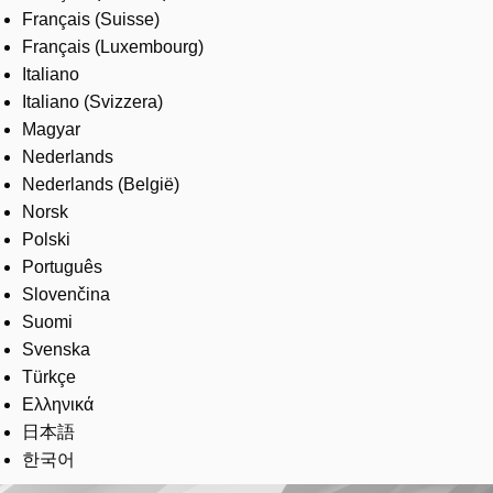
Français (Suisse)
Français (Luxembourg)
Italiano
Italiano (Svizzera)
Magyar
Nederlands
Nederlands (België)
Norsk
Polski
Português
Slovenčina
Suomi
Svenska
Türkçe
Ελληνικά
日本語
한국어