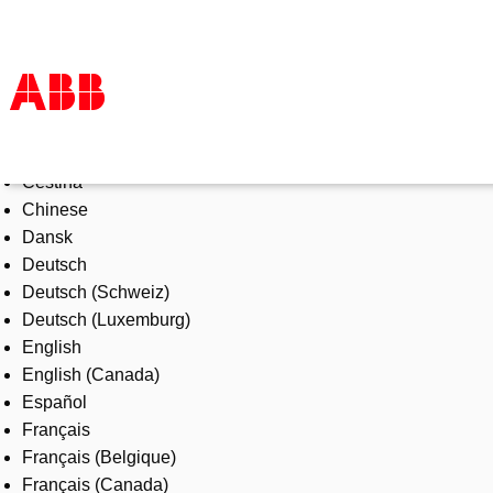
Select Language
Products & Solutions
Čeština
Industries
Chinese
Services
Dansk
About us
Deutsch
Where to buy
Deutsch (Schweiz)
Contact us
Deutsch (Luxemburg)
Careers
English
English (Canada)
Español
Français
Français (Belgique)
Français (Canada)