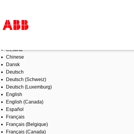
Select Language
Products & Solutions
Čeština
Industries
Chinese
Services
Dansk
About us
Deutsch
Where to buy
Deutsch (Schweiz)
Contact us
Deutsch (Luxemburg)
Careers
English
English (Canada)
Español
Français
Français (Belgique)
Français (Canada)