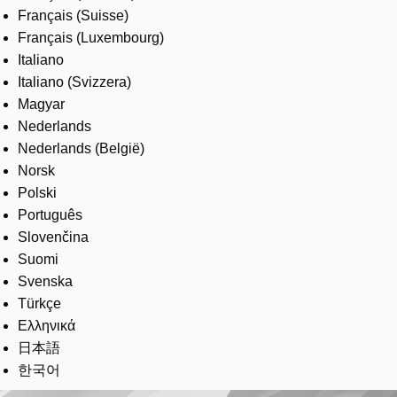
Français (Suisse)
Français (Luxembourg)
Italiano
Italiano (Svizzera)
Magyar
Nederlands
Nederlands (België)
Norsk
Polski
Português
Slovenčina
Suomi
Svenska
Türkçe
Ελληνικά
日本語
한국어