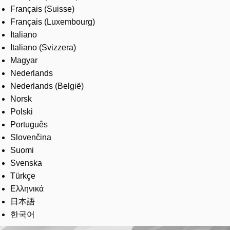
Français (Suisse)
Français (Luxembourg)
Italiano
Italiano (Svizzera)
Magyar
Nederlands
Nederlands (België)
Norsk
Polski
Português
Slovenčina
Suomi
Svenska
Türkçe
Ελληνικά
日本語
한국어