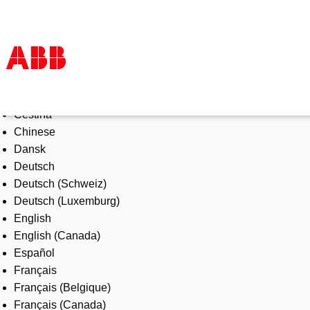
Select Language
Products & Solutions
Čeština
Industries
Chinese
Services
Dansk
About us
Deutsch
Where to buy
Deutsch (Schweiz)
Contact us
Deutsch (Luxemburg)
Careers
English
English (Canada)
Español
Français
Français (Belgique)
Français (Canada)