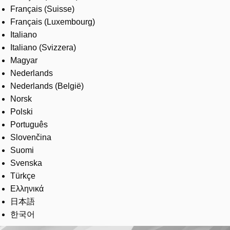
Français (Suisse)
Français (Luxembourg)
Italiano
Italiano (Svizzera)
Magyar
Nederlands
Nederlands (België)
Norsk
Polski
Português
Slovenčina
Suomi
Svenska
Türkçe
Ελληνικά
日本語
한국어