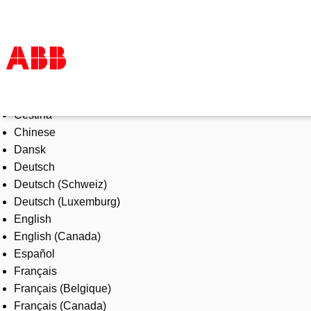
Select Language
Products & Solutions
Čeština
Industries
Chinese
Services
Dansk
About us
Deutsch
Where to buy
Deutsch (Schweiz)
Contact us
Deutsch (Luxemburg)
Careers
English
English (Canada)
Español
Français
Français (Belgique)
Français (Canada)