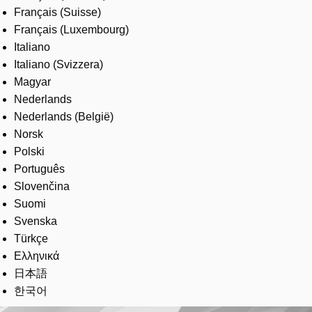
Français (Suisse)
Français (Luxembourg)
Italiano
Italiano (Svizzera)
Magyar
Nederlands
Nederlands (België)
Norsk
Polski
Português
Slovenčina
Suomi
Svenska
Türkçe
Ελληνικά
日本語
한국어