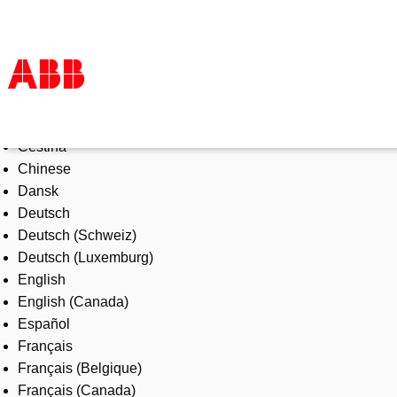
Select Language
Products & Solutions
Čeština
Industries
Chinese
Services
Dansk
About us
Deutsch
Where to buy
Deutsch (Schweiz)
Contact us
Deutsch (Luxemburg)
Careers
English
English (Canada)
Español
Français
Français (Belgique)
Français (Canada)