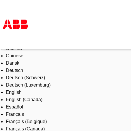
Select Language
Products & Solutions
Čeština
Industries
Chinese
Services
Dansk
About us
Deutsch
Where to buy
Deutsch (Schweiz)
Contact us
Deutsch (Luxemburg)
Careers
English
English (Canada)
Español
Français
Français (Belgique)
Français (Canada)