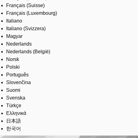
Français (Suisse)
Français (Luxembourg)
Italiano
Italiano (Svizzera)
Magyar
Nederlands
Nederlands (België)
Norsk
Polski
Português
Slovenčina
Suomi
Svenska
Türkçe
Ελληνικά
日本語
한국어