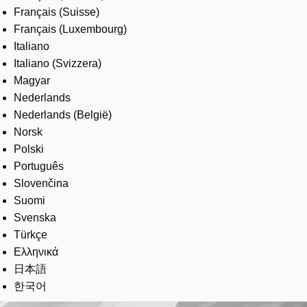
Français (Suisse)
Français (Luxembourg)
Italiano
Italiano (Svizzera)
Magyar
Nederlands
Nederlands (België)
Norsk
Polski
Português
Slovenčina
Suomi
Svenska
Türkçe
Ελληνικά
日本語
한국어