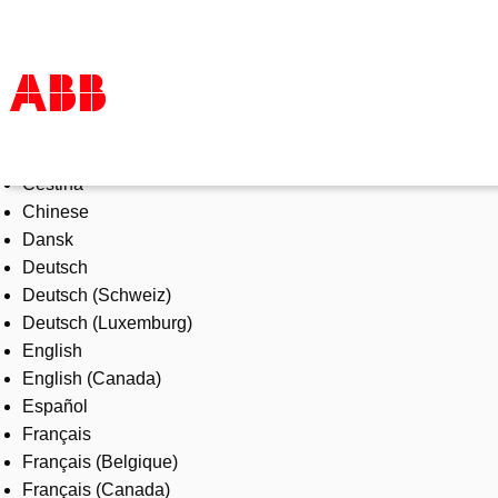
Select Language
Products & Solutions
Čeština
Industries
Chinese
Services
Dansk
About us
Deutsch
Where to buy
Deutsch (Schweiz)
Contact us
Deutsch (Luxemburg)
Careers
English
English (Canada)
Español
Français
Français (Belgique)
Français (Canada)