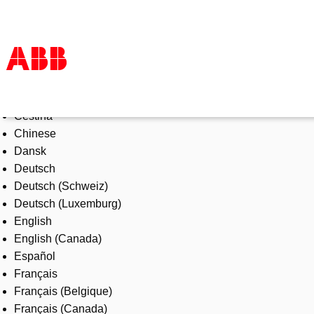
Select Language
Products & Solutions
Čeština
Industries
Chinese
Services
Dansk
About us
Deutsch
Where to buy
Deutsch (Schweiz)
Contact us
Deutsch (Luxemburg)
Careers
English
English (Canada)
Español
Français
Français (Belgique)
Français (Canada)