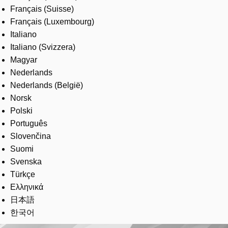
Français (Suisse)
Français (Luxembourg)
Italiano
Italiano (Svizzera)
Magyar
Nederlands
Nederlands (België)
Norsk
Polski
Português
Slovenčina
Suomi
Svenska
Türkçe
Ελληνικά
日本語
한국어