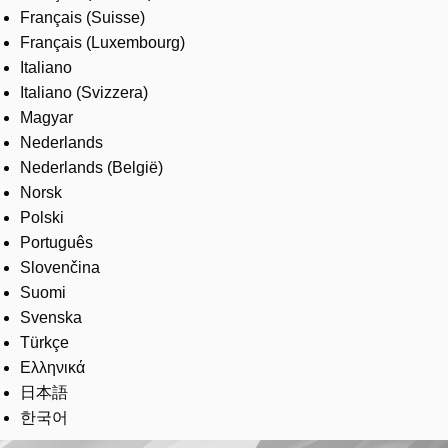
Français (Suisse)
Français (Luxembourg)
Italiano
Italiano (Svizzera)
Magyar
Nederlands
Nederlands (België)
Norsk
Polski
Português
Slovenčina
Suomi
Svenska
Türkçe
Ελληνικά
日本語
한국어