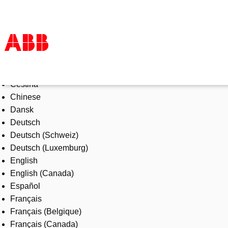
Select Language
Products & Solutions
Čeština
Industries
Chinese
Services
Dansk
About us
Deutsch
Where to buy
Deutsch (Schweiz)
Contact us
Deutsch (Luxemburg)
Careers
English
English (Canada)
Español
Français
Français (Belgique)
Français (Canada)