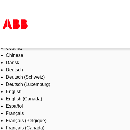
Select Language
Products & Solutions
Čeština
Industries
Chinese
Services
Dansk
About us
Deutsch
Where to buy
Deutsch (Schweiz)
Contact us
Deutsch (Luxemburg)
Careers
English
English (Canada)
Español
Français
Français (Belgique)
Français (Canada)