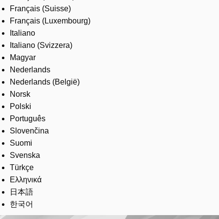
Français (Suisse)
Français (Luxembourg)
Italiano
Italiano (Svizzera)
Magyar
Nederlands
Nederlands (België)
Norsk
Polski
Português
Slovenčina
Suomi
Svenska
Türkçe
Ελληνικά
日本語
한국어