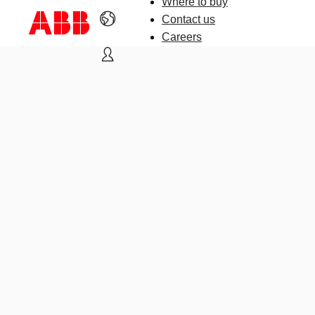
Where to buy
Contact us
Careers