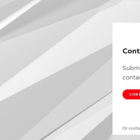
Cont
Submi
conta
CONT
Or cont