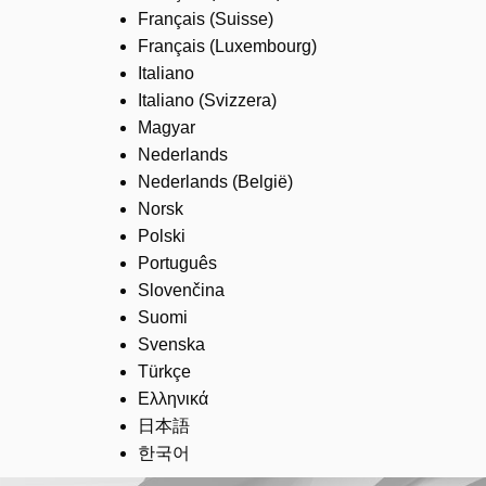
Français (Suisse)
Français (Luxembourg)
Italiano
Italiano (Svizzera)
Magyar
Nederlands
Nederlands (België)
Norsk
Polski
Português
Slovenčina
Suomi
Svenska
Türkçe
Ελληνικά
日本語
한국어