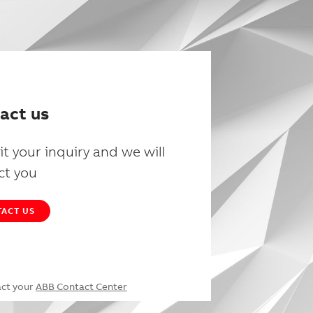
act us
t your inquiry and we will
ct you
ACT US
act your
ABB Contact Center