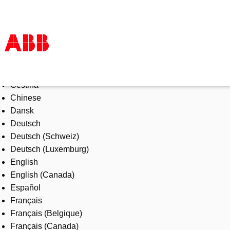
Select Language
Products & Solutions
Čeština
Industries
Chinese
Services
Dansk
About us
Deutsch
Where to buy
Deutsch (Schweiz)
Contact us
Deutsch (Luxemburg)
Careers
English
English (Canada)
Español
Français
Français (Belgique)
Français (Canada)