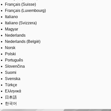
Français (Suisse)
Français (Luxembourg)
Italiano
Italiano (Svizzera)
Magyar
Nederlands
Nederlands (België)
Norsk
Polski
Português
Slovenčina
Suomi
Svenska
Türkçe
Ελληνικά
日本語
한국어