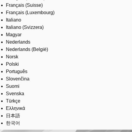
Français (Suisse)
Français (Luxembourg)
Italiano
Italiano (Svizzera)
Magyar
Nederlands
Nederlands (België)
Norsk
Polski
Português
Slovenčina
Suomi
Svenska
Türkçe
Ελληνικά
日本語
한국어