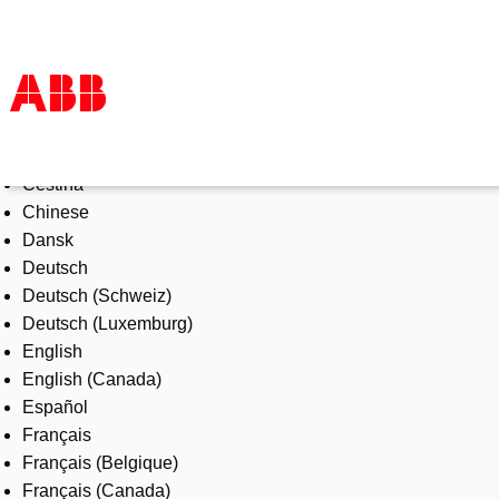
Select Language
Products & Solutions
Čeština
Industries
Chinese
Services
Dansk
About us
Deutsch
Where to buy
Deutsch (Schweiz)
Contact us
Deutsch (Luxemburg)
Careers
English
English (Canada)
Español
Français
Français (Belgique)
Français (Canada)