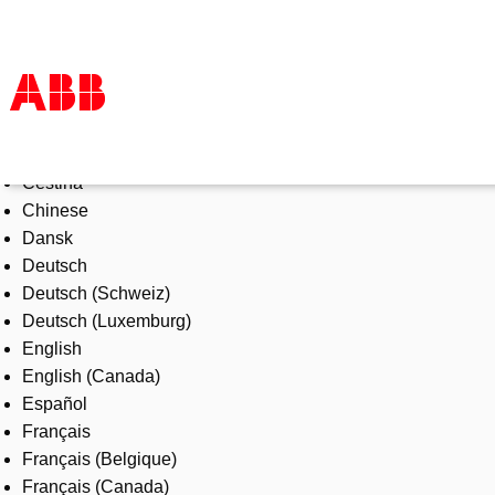
Select Language
Products & Solutions
Čeština
Industries
Chinese
Services
Dansk
About us
Deutsch
Where to buy
Deutsch (Schweiz)
Contact us
Deutsch (Luxemburg)
Careers
English
English (Canada)
Español
Français
Français (Belgique)
Français (Canada)