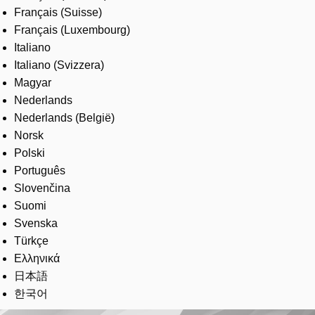
Français (Suisse)
Français (Luxembourg)
Italiano
Italiano (Svizzera)
Magyar
Nederlands
Nederlands (België)
Norsk
Polski
Português
Slovenčina
Suomi
Svenska
Türkçe
Ελληνικά
日本語
한국어